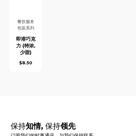
餐饮服务
包装系列
即溶巧克
力 (特浓,
少甜)
$
8.50
保持
知情,
保持
领先
订阅我们的时事通讯，与我们保持联系。