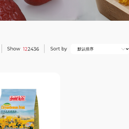
Show
Sort by
12
24
36