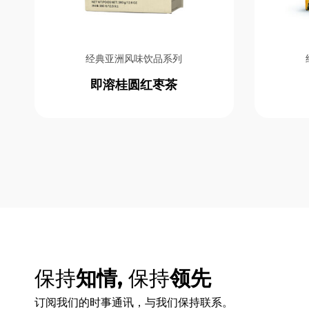
即溶全谷燕麦片系列
即溶咖啡系列
即溶奶茶系列
即溶姜拿铁系列
经典亚洲风味饮品系列
即溶姜类饮品系列
即溶特浓白咖啡和奶茶系列
即溶桂圆红枣茶
天然姜袋饮料系列
意式烘焙咖啡豆系列
无乳制品燕麦饮品系列
经典亚洲风味饮品系列
经典即溶姜晶饮品系列
保持
知情,
保持
领先
订阅我们的时事通讯，与我们保持联系。