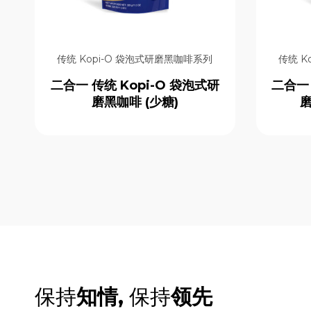
即溶全谷燕麦片系列
即溶咖啡系列
即溶奶茶系列
即溶姜拿铁系列
传统 Kopi-O 袋泡式研磨黑咖啡系列
传统 K
即溶姜类饮品系列
即溶特浓白咖啡和奶茶系列
二合一 传统 Kopi-O 袋泡式研
二合一 
天然姜袋饮料系列
磨黑咖啡 (少糖)
磨
意式烘焙咖啡豆系列
无乳制品燕麦饮品系列
经典亚洲风味饮品系列
经典即溶姜晶饮品系列
保持
知情,
保持
领先