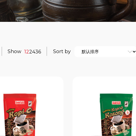
Show
Sort by
12
24
36