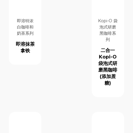
即溶特浓
Kopi-O 袋
白咖啡和
泡式研磨
奶茶系列
黑咖啡系
列
即溶抹茶
二合一
拿铁
Kopi-O
袋泡式研
磨黑咖啡
(添加蔗
糖)