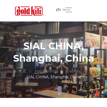
zh
SIAL CHINA,
Shanghai, China
主页
Happenings
Events
SIAL CHINA, Shanghai, China