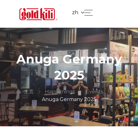
zh
Anuga Germany
2025
主页
Happenings
Events
Anuga Germany 2025