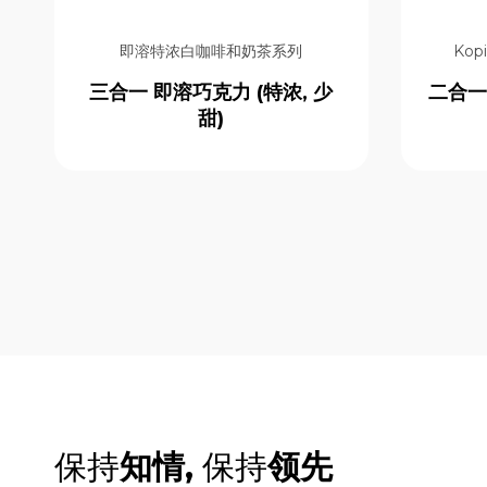
即溶特浓白咖啡和奶茶系列
Ko
三合一 即溶巧克力 (特浓, 少
二合一
甜)
保持
知情,
保持
领先