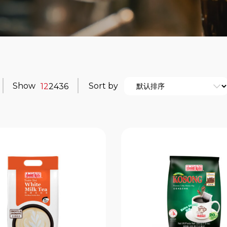
Show
Sort by
12
24
36
$50